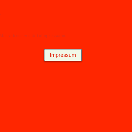
.
 eMail-adressen står i »Impressum«.
Impressum