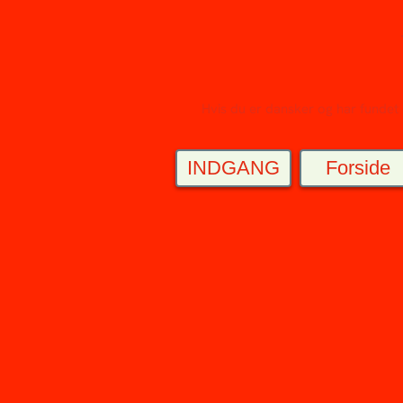
Hvis du er dansker og har fundet en
INDGANG
Forside