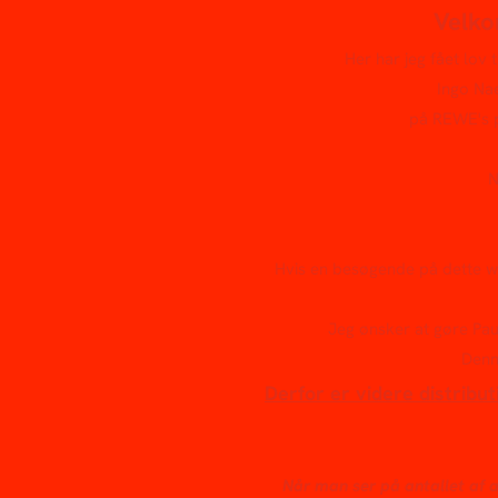
Velko
Her har jeg fået lov 
Ingo Nae
på REWE's p
N
Hvis en besøgende på dette we
Jeg ønsker at gøre Pau
Denn
Derfor er videre distribut
Når man ser på antallet af a