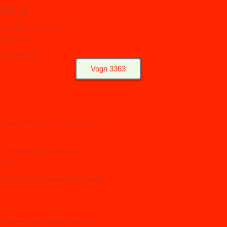
mborg.
 ejes af Ingo Neafcke.
illet den
vognsdepot).
Vogn 3363
r.
des du straks kontakte mig på.
igere Hamborg-sporvogn.
enge!
rciel brug strengt forbudt!
alisere og redigere det hele.