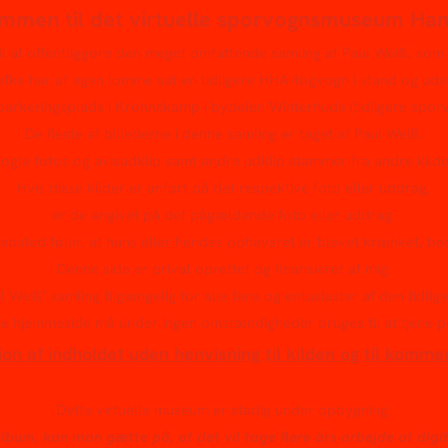
mmen til det virtuelle sporvognsmuseum Ha
til at offentliggøre den meget omfattende samling af Paul Weiß, som
fke har af egen lomme sat en tidligere HHA-togvogn i stand og udst
arkeringsplads i Krohnskamp i bydelen Winterhude (tidligere spor
De fleste af billederne i denne samling er taget af Paul Weiß.
ogle fotos og avisudklip samt andre udklip stammer fra andre kilde
Hvis disse kilder er anført på det respektive foto eller uddrag,
er de angivet på det pågældende foto eller uddrag.
bsted føler, at hans eller hendes ophavsret er blevet krænket, be
Denne side er privat oprettet og finansieret af mig.
l Weiß' samling tilgængelig for alle fans og entusiaster af den tidl
e hjemmeside må under ingen omstændigheder bruges til at tjene p
ion af indholdet uden henvisning til kilden og til komme
Dette virtuelle museum er stadig under opbygning.
lbum, kan man gætte på, at det vil tage flere års arbejde at digit