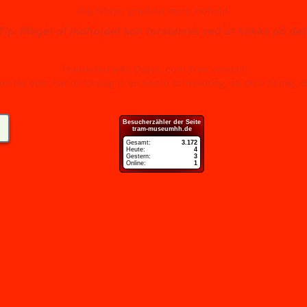
Jeg tilføjer gradvist mere indhold.
Tip: Meget af indholdet kan forstørres ved at klikke på det
Translated with DeepL.com (free version)
 fejl eller har et forslag til en bedre formulering, så skriv til mig.
Besucherzähler